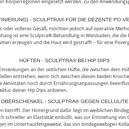
allen Körperregionen eingesetzt werden. Zu den Anwendungs
FINIERUNG) - SCULPTRA® FÜR DIE DEZENTE PO-V
 oder volleres Gesäß, möchten jedoch auf operative Methode
nhang ist eine Sculptra®-Behandlung in Wiesbaden, die die
lumen erzeugen und die Haut wird gestrafft – für eine Pov
HÜFTEN - SCULPTRA® BEI HIP DIPS
r Einsenkungen an der seitlichen Hüfte, die zwischen dem 
Dellen entstehen, wenn sich zwischen diesen beiden Knoch
e Aktivitäten noch durch Ernährungsanpassungen beeinfluss
ektur deiner Hip Dips anbieten.
OBERSCHENKEL - SCULPTRA® GEGEN CELLULITE
uen betrifft. Der Hintergrund dafür liegt im weiblichen Binde
 schneller an Elastizität einbüßt, was zur Entstehung von C
en im Unterhautfettgewebe, das von bindegewebigen Kolla