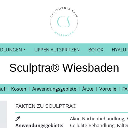
NDLUNGEN
LIPPEN AUFSPRITZEN
BOTOX
HYALU
Sculptra® Wiesbaden
auf
Kosten
Anwendungsgebiete
Ärzte
Vorteile
FA
FAKTEN ZU SCULPTRA®
Akne-Narbenbehandlung, Er
Anwendungsgebiete:
Cellulite-Behandlung, Falt