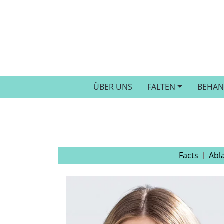
ÜBER UNS
FALTEN
BEHA
Facts
Abl